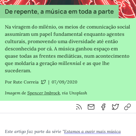
De repente, a música em toda a parte
Na viragem do milénio, os meios de comunicação social
assumiram um papel fundamental enquanto agentes
culturais, promovendo uma diversidade até então
desconhecida por cá. A música ganhou espaço em
quase todas as frentes mediáticas, num acontecimento
que moldaria a geração
millennial
e as que lhe
sucederam.
Por Rute Correia
|
07/09/2020
@RuteRadio
Imagem de
Spencer Imbrock
, via Unsplash
Feed RSS
Partilhar por email
Partilhar por F
Partilhar 
Cop
Este artigo faz parte da série "
Estamos a ouvir mais música