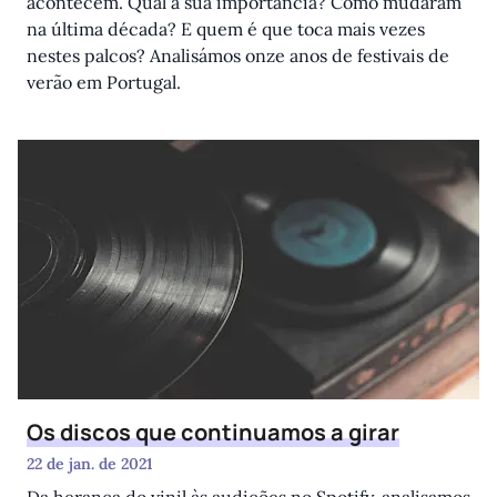
acontecem. Qual a sua importância? Como mudaram
na última década? E quem é que toca mais vezes
nestes palcos? Analisámos onze anos de festivais de
verão em Portugal.
Os discos que continuamos a girar
22 de jan. de 2021
Hub
agram
 Twitter
Da herança do vinil às audições no Spotify, analisamos