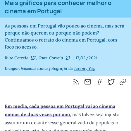
Mais gráficos para conhecer melhor o
cinema em Portugal
As pessoas em Portugal vão pouco ao cinema, mas será
porque não querem ou porque não podem?
Continuamos o retrato do cinema em Portugal, com
foco no acesso.
Rute Correia
,
Rute Correia
|
17/12/2021
@RuteRadio
@RuteRadio
Imagem baseada numa fotografia de
Jeremy Yap
Feed RSS
Partilhar por email
Partilhar por F
Partilhar 
Cop
Em média, cada pessoa em Portugal vai ao cinema
menos de duas vezes por ano
,
mas talvez seja injusto
assumir um desinteresse generalizado da população
pela sétima arte. Ir ao cinema pressupõe algum